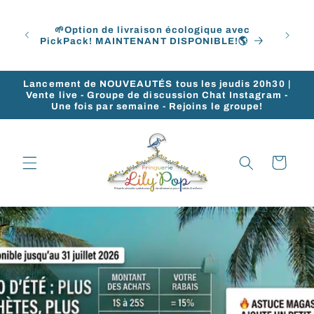
et
Devie
passer
 frais
obti
au
🌱Option de livraison écologique avec
 ou
acha
PickPack! MAINTENANT DISPONIBLE!🌎
contenu
échan
Lancement de NOUVEAUTÉS tous les jeudis 20h30 |
Vente live - Groupe de discussion Chat Instagram -
Une fois par semaine - Rejoins le groupe!
Panier