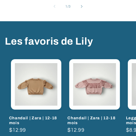
de
1
/
3
Les favoris de Lily
Chandail | Zara | 12-18
Chandail | Zara | 12-18
Legg
mois
mois
moi
Prix
$12.99
Prix
$12.99
Prix
$8.