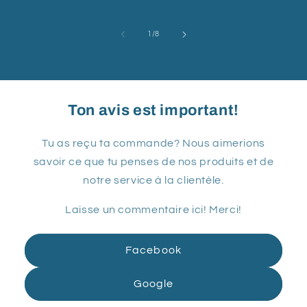
habituel
habituel
hab
de
1
/
8
Ton avis est important!
Tu as reçu ta commande? Nous aimerions
savoir ce que tu penses de nos produits et de
notre service à la clientèle.
Laisse un commentaire ici! Merci!
Facebook
Google