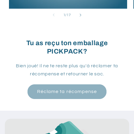
de
1
/
17
Tu as reçu ton emballage
PICKPACK?
Bien joué! Il ne te reste plus qu'à réclamer ta
récompense et retourner le sac.
Réclame ta récompense